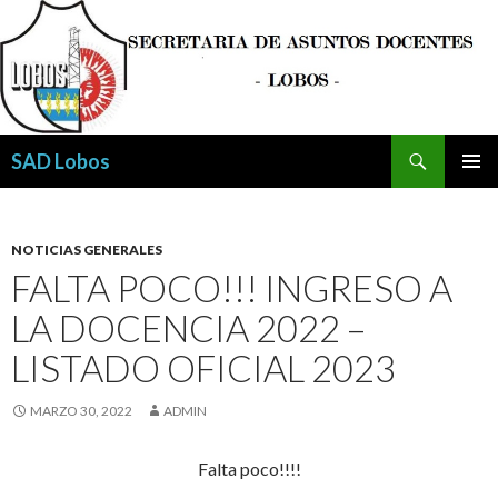
Buscar
SAD Lobos
SALTAR
MENÚ
AL
PRINCI
CONTENIDO
NOTICIAS GENERALES
FALTA POCO!!! INGRESO A
LA DOCENCIA 2022 –
LISTADO OFICIAL 2023
MARZO 30, 2022
ADMIN
Falta poco!!!!