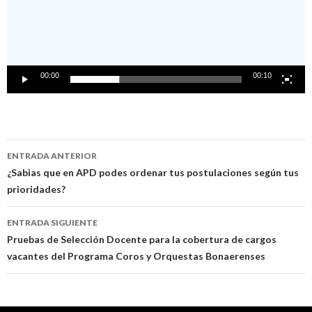
00:00
00:10
Navegación
ENTRADA ANTERIOR
de
¿Sabias que en APD podes ordenar tus postulaciones según tus
prioridades?
entradas
ENTRADA SIGUIENTE
Pruebas de Selección Docente para la cobertura de cargos
vacantes del Programa Coros y Orquestas Bonaerenses