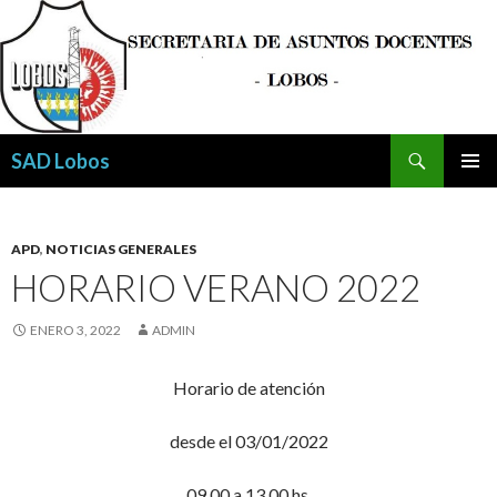
Buscar
SAD Lobos
SALTAR
MENÚ
AL
PRINCI
CONTENIDO
APD
,
NOTICIAS GENERALES
HORARIO VERANO 2022
ENERO 3, 2022
ADMIN
Horario de atención
desde el 03/01/2022
09,00 a 13,00 hs.