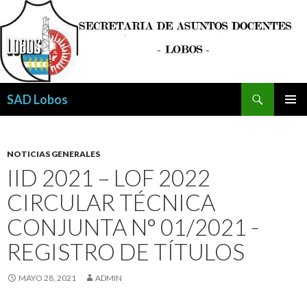
Buscar
SAD Lobos
SALTAR
MENÚ
AL
PRINCI
CONTENIDO
NOTICIAS GENERALES
IID 2021 – LOF 2022
CIRCULAR TÉCNICA
CONJUNTA N° 01/2021 -
REGISTRO DE TÍTULOS
MAYO 28, 2021
ADMIN