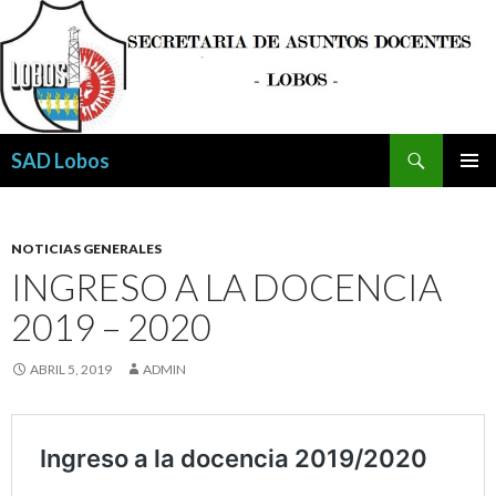
Buscar
SAD Lobos
SALTAR
MENÚ
AL
PRINCI
CONTENIDO
NOTICIAS GENERALES
INGRESO A LA DOCENCIA
2019 – 2020
ABRIL 5, 2019
ADMIN