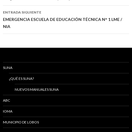
entradas
ENTRADA SIGUIENTE
EMERGENCIA ESCUELA DE EDUCACIÓN TÉCNICA N° 1 LME /
NIA
SUNA
¿QUÉ ES SUNA?
NUEVOS MANUALES SUNA
ABC
IOMA
MUNICIPIO DE LOBOS