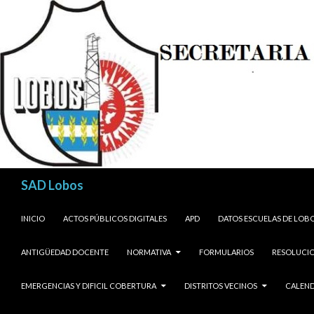
Buscar
SAD Lobos
SALTAR AL CONTENIDO
INICIO
ACTOS PÚBLICOS DIGITALES
APD
DATOS ESCUELAS DE LOB
ANTIGÜEDAD DOCENTE
NORMATIVA
FORMULARIOS
RESOLUCIO
EMERGENCIAS Y DIFICIL COBERTURA
DISTRITOS VECINOS
CALEND