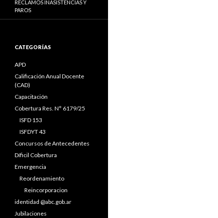
RECLAMOS INASISTENCIAS Y
PAROS
CATEGORÍAS
APD
Calificación Anual Docente
(CAD)
Capacitación
Cobertura Res. N° 6179/25
ISFD 153
ISFDYT 43
Concursos de Antecedentes
Díficil Cobertura
Emergencia
Reordenamiento
Reincorporacion
identidad @abc.gob.ar
Jubilaciones