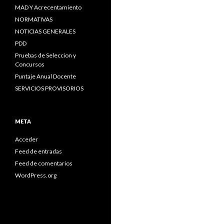
MAD Y Acrecentamiento
NORMATIVAS
NOTICIAS GENERALES
PDD
Pruebas de Seleccion y
Concursos
Puntaje Anual Docente
SERVICIOS PROVISORIOS
META
Acceder
Feed de entradas
Feed de comentarios
WordPress.org