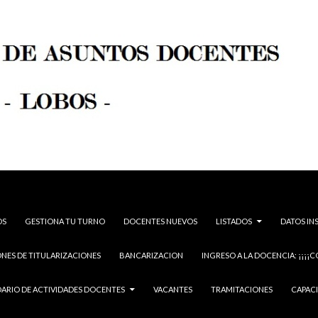
OS
GESTIONA TU TURNO
DOCENTES NUEVOS
LISTADOS
DATOS IN
NES DE TITULARIZACIONES
BANCARIZACION
INGRESO A LA DOCENCIA: ¡¡¡¡C
ARIO DE ACTIVIDADES DOCENTES
VACANTES
TRAMITACIONES
CAPAC