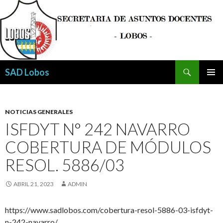
Buscar
SAD Lobos
SALTAR
MENÚ
AL
PRINCI
CONTENIDO
NOTICIAS GENERALES
ISFDYT N° 242 NAVARRO
COBERTURA DE MÓDULOS
RESOL. 5886/03
ABRIL 21, 2023
ADMIN
https://www.sadlobos.com/cobertura-resol-5886-03-isfdyt-
n-242-navarro/