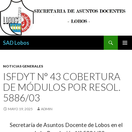
Buscar
SAD Lobos
SALTAR
MENÚ
AL
PRINCI
CONTENIDO
NOTICIAS GENERALES
ISFDYT N° 43 COBERTURA
DE MÓDULOS POR RESOL.
5886/03
MAYO 19, 2025
ADMIN
Secretaría de Asuntos Docente de Lobos en el