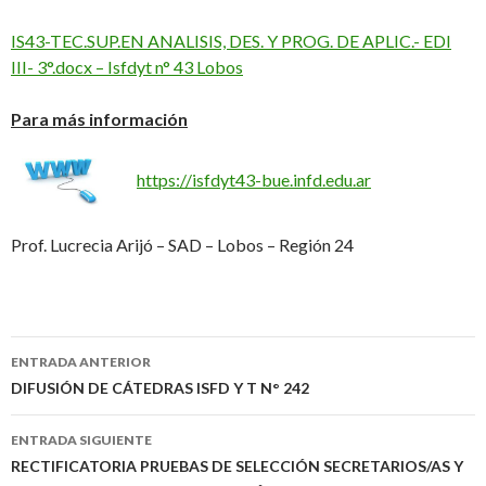
IS43-TEC.SUP.EN ANALISIS, DES. Y PROG. DE APLIC.- EDI
III- 3°.docx – Isfdyt n° 43 Lobos
Para más información
https://isfdyt43-bue.infd.edu.ar
Prof. Lucrecia Arijó – SAD – Lobos – Región 24
Navegación
ENTRADA ANTERIOR
de
DIFUSIÓN DE CÁTEDRAS ISFD Y T N° 242
entradas
ENTRADA SIGUIENTE
RECTIFICATORIA PRUEBAS DE SELECCIÓN SECRETARIOS/AS Y