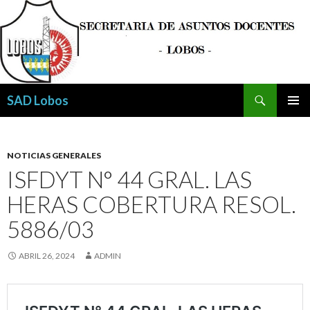
Buscar
SAD Lobos
SALTAR
MENÚ
AL
PRINCI
CONTENIDO
NOTICIAS GENERALES
ISFDYT N° 44 GRAL. LAS
HERAS COBERTURA RESOL.
5886/03
ABRIL 26, 2024
ADMIN