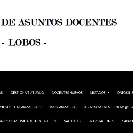
OS
GESTIONA TU TURNO
DOCENTES NUEVOS
LISTADOS
DATOS IN
NES DE TITULARIZACIONES
BANCARIZACION
INGRESO A LA DOCENCIA: ¡¡¡¡C
ARIO DE ACTIVIDADES DOCENTES
VACANTES
TRAMITACIONES
CAPAC