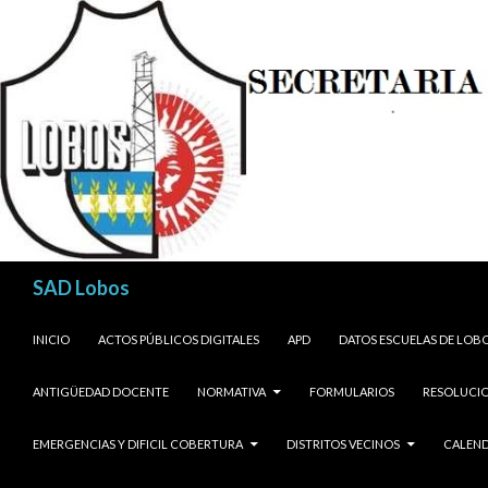
Buscar
SAD Lobos
SALTAR AL CONTENIDO
INICIO
ACTOS PÚBLICOS DIGITALES
APD
DATOS ESCUELAS DE LOB
ANTIGÜEDAD DOCENTE
NORMATIVA
FORMULARIOS
RESOLUCIO
EMERGENCIAS Y DIFICIL COBERTURA
DISTRITOS VECINOS
CALEND