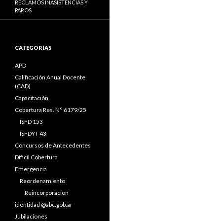
RECLAMOS INASISTENCIAS Y
PAROS
CATEGORÍAS
APD
Calificación Anual Docente
(CAD)
Capacitación
Cobertura Res. N° 6179/25
ISFD 153
ISFDYT 43
Concursos de Antecedentes
Díficil Cobertura
Emergencia
Reordenamiento
Reincorporacion
identidad @abc.gob.ar
Jubilaciones