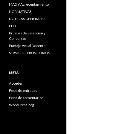
MAD Y Acrecentamiento
NORMATIVAS
NOTICIAS GENERALES
PDD
Pruebas de Seleccion y
Concursos
Puntaje Anual Docente
SERVICIOS PROVISORIOS
META
Acceder
Feed de entradas
Feed de comentarios
WordPress.org