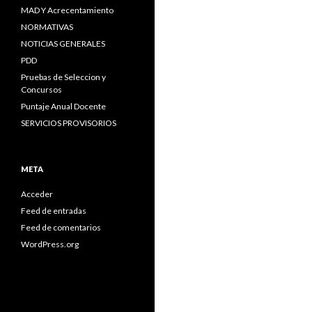
MAD Y Acrecentamiento
NORMATIVAS
NOTICIAS GENERALES
PDD
Pruebas de Seleccion y
Concursos
Puntaje Anual Docente
SERVICIOS PROVISORIOS
META
Acceder
Feed de entradas
Feed de comentarios
WordPress.org