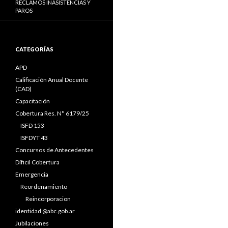
RECLAMOS INASISTENCIAS Y
PAROS
CATEGORÍAS
APD
Calificación Anual Docente
(CAD)
Capacitación
Cobertura Res. N° 6179/25
ISFD 153
ISFDYT 43
Concursos de Antecedentes
Díficil Cobertura
Emergencia
Reordenamiento
Reincorporacion
identidad @abc.gob.ar
Jubilaciones