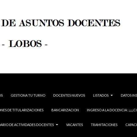
OS
GESTIONA TU TURNO
DOCENTES NUEVOS
LISTADOS
DATOS IN
NES DE TITULARIZACIONES
BANCARIZACION
INGRESO A LA DOCENCIA: ¡¡¡¡C
ARIO DE ACTIVIDADES DOCENTES
VACANTES
TRAMITACIONES
CAPAC