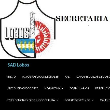
Buscar
SAD Lobos
SALTAR AL CONTENIDO
INICIO
ACTOS PÚBLICOS DIGITALES
APD
DATOS ESCUELAS DE LOB
ANTIGÜEDAD DOCENTE
NORMATIVA
FORMULARIOS
RESOLUCIO
EMERGENCIAS Y DIFICIL COBERTURA
DISTRITOS VECINOS
CALEND