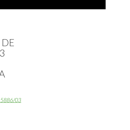
 DE
3
A
 5886/03