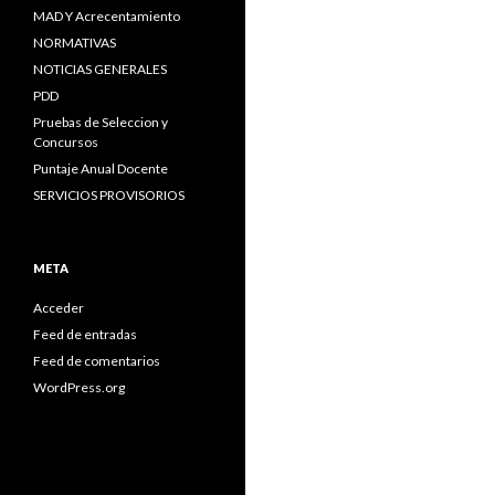
MAD Y Acrecentamiento
NORMATIVAS
NOTICIAS GENERALES
PDD
Pruebas de Seleccion y
Concursos
Puntaje Anual Docente
SERVICIOS PROVISORIOS
META
Acceder
Feed de entradas
Feed de comentarios
WordPress.org