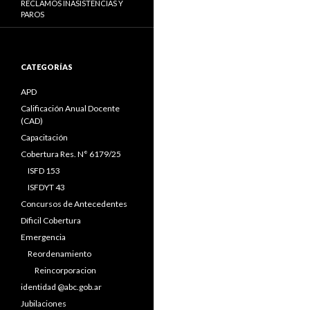
RECLAMOS INASISTENCIAS Y
PAROS
CATEGORÍAS
APD
Calificación Anual Docente
(CAD)
Capacitación
Cobertura Res. N° 6179/25
ISFD 153
ISFDYT 43
Concursos de Antecedentes
Díficil Cobertura
Emergencia
Reordenamiento
Reincorporacion
identidad @abc.gob.ar
Jubilaciones