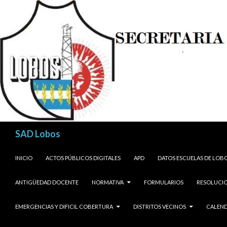
Buscar
SAD Lobos
SALTAR AL CONTENIDO
INICIO
ACTOS PÚBLICOS DIGITALES
APD
DATOS ESCUELAS DE LOB
ANTIGÜEDAD DOCENTE
NORMATIVA
FORMULARIOS
RESOLUCIO
EMERGENCIAS Y DIFICIL COBERTURA
DISTRITOS VECINOS
CALEND