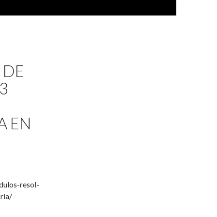
 DE
3
A EN
ulos-resol-
ria/