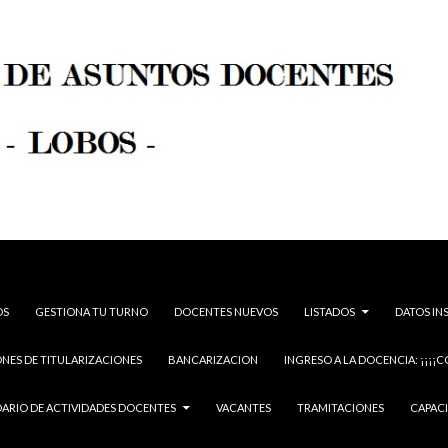
OS
GESTIONA TU TURNO
DOCENTES NUEVOS
LISTADOS
DATOS IN
NES DE TITULARIZACIONES
BANCARIZACION
INGRESO A LA DOCENCIA: ¡¡¡¡C
ARIO DE ACTIVIDADES DOCENTES
VACANTES
TRAMITACIONES
CAPAC