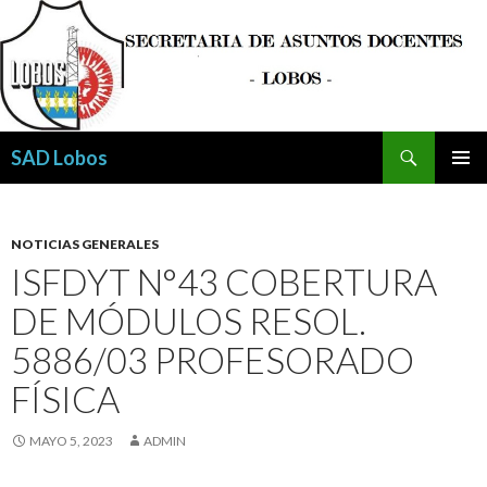
Buscar
SAD Lobos
SALTAR
MENÚ
AL
PRINCI
CONTENIDO
NOTICIAS GENERALES
ISFDYT N°43 COBERTURA
DE MÓDULOS RESOL.
5886/03 PROFESORADO
FÍSICA
MAYO 5, 2023
ADMIN