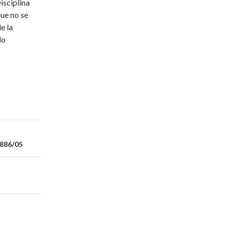
isciplina
que no se
e la
do
886/05