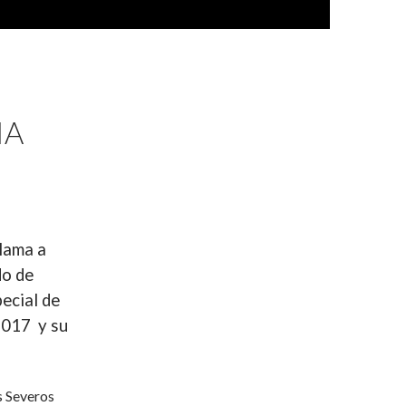
IA
lama a
do de
ecial de
2017 y su
s Severos