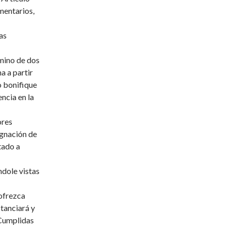
mentarios,
as
rmino de dos
a a partir
to bonifique
ncia en la
ores
ignación de
tado a
ndole vistas
ofrezca
stanciará y
 Cumplidas