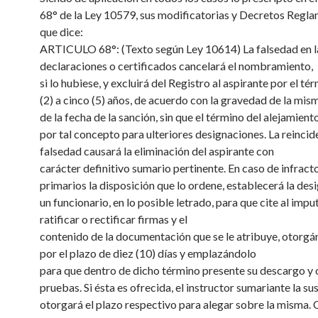
68° de la Ley 10579, sus modificatorias y Decretos Regla
que dice:
ARTICULO 68°: (Texto según Ley 10614) La falsedad en l
declaraciones o certificados cancelará el nombramiento,
si lo hubiese, y excluirá del Registro al aspirante por el té
(2) a cinco (5) años, de acuerdo con la gravedad de la mism
de la fecha de la sanción, sin que el término del alejamien
por tal concepto para ulteriores designaciones. La reincide
falsedad causará la eliminación del aspirante con
carácter definitivo sumario pertinente. En caso de infract
primarios la disposición que lo ordene, establecerá la des
un funcionario, en lo posible letrado, para que cite al impu
ratificar o rectificar firmas y el
contenido de la documentación que se le atribuye, otorgá
por el plazo de diez (10) días y emplazándolo
para que dentro de dicho término presente su descargo y 
pruebas. Si ésta es ofrecida, el instructor sumariante la su
otorgará el plazo respectivo para alegar sobre la misma.