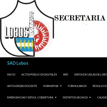
Buscar
SAD Lobos
SALTAR AL CONTENIDO
INICIO
ACTOS PÚBLICOS DIGITALES
APD
DATOS ESCUELAS DE LOB
ANTIGÜEDAD DOCENTE
NORMATIVA
FORMULARIOS
RESOLUCIO
EMERGENCIAS Y DIFICIL COBERTURA
DISTRITOS VECINOS
CALEND