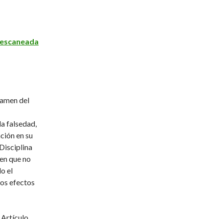
r escaneada
tamen del
a falsedad,
ación en su
 Disciplina
 en que no
do el
los efectos
 Artículo