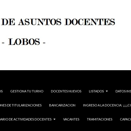
OS
GESTIONA TU TURNO
DOCENTES NUEVOS
LISTADOS
DATOS IN
NES DE TITULARIZACIONES
BANCARIZACION
INGRESO A LA DOCENCIA: ¡¡¡¡C
ARIO DE ACTIVIDADES DOCENTES
VACANTES
TRAMITACIONES
CAPAC