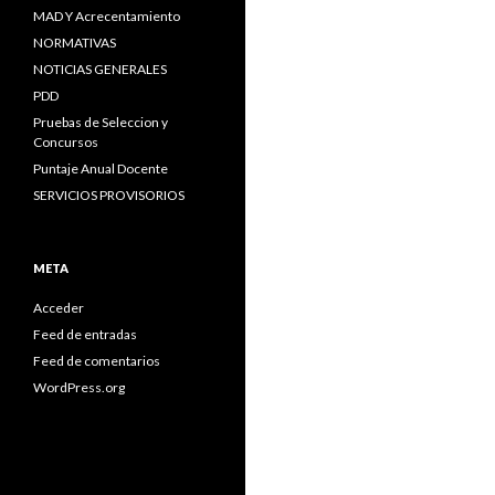
MAD Y Acrecentamiento
NORMATIVAS
NOTICIAS GENERALES
PDD
Pruebas de Seleccion y
Concursos
Puntaje Anual Docente
SERVICIOS PROVISORIOS
META
Acceder
Feed de entradas
Feed de comentarios
WordPress.org