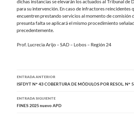
dichas instancias se elevarán los actuados al Tribunal de D
para su intervención. En caso de infractores reincidentes 
encuentren prestando servicios al momento de comisión d
presunta falta se aplicará el mismo procedimiento señala
precedentemente.
Prof. Lucrecia Arijo – SAD – Lobos – Región 24
Navegación
ENTRADA ANTERIOR
de
ISFDYT N° 43 COBERTURA DE MÓDULOS POR RESOL. N° 5
entradas
ENTRADA SIGUIENTE
FINES 2025 nuevo APD