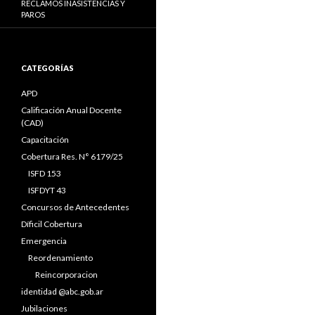
RECLAMOS INASISTENCIAS Y
PAROS
CATEGORÍAS
APD
Calificación Anual Docente
(CAD)
Capacitación
Cobertura Res. N° 6179/25
ISFD 153
ISFDYT 43
Concursos de Antecedentes
Díficil Cobertura
Emergencia
Reordenamiento
Reincorporacion
identidad @abc.gob.ar
Jubilaciones