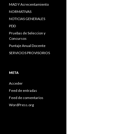
MAD Y Acrecentamiento
NORMATIVAS
NOTICIAS GENERALES
PDD
Pruebas de Seleccion y
Concursos
Puntaje Anual Docente
SERVICIOS PROVISORIOS
META
Acceder
Feed de entradas
Feed de comentarios
WordPress.org