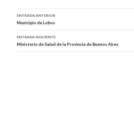
Navegación
ENTRADA ANTERIOR
de
Municipio de Lobos
entradas
ENTRADA SIGUIENTE
Ministerio de Salud de la Provincia de Buenos Aires