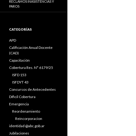
RECLAMOS INASISTENCIAS Y
PAROS
CATEGORÍAS
APD
Calificación Anual Docente
(CAD)
Capacitación
Cobertura Res. N° 6179/25
ISFD 153
ISFDYT 43
Concursos de Antecedentes
Díficil Cobertura
Emergencia
Reordenamiento
Reincorporacion
identidad @abc.gob.ar
Jubilaciones