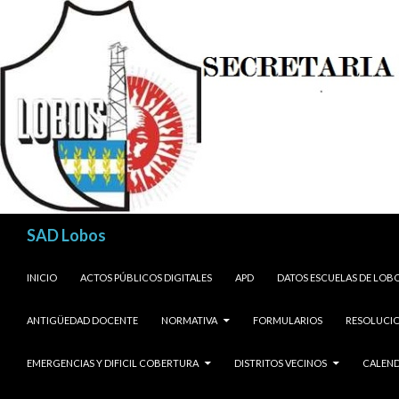
Buscar
SAD Lobos
SALTAR AL CONTENIDO
INICIO
ACTOS PÚBLICOS DIGITALES
APD
DATOS ESCUELAS DE LOB
ANTIGÜEDAD DOCENTE
NORMATIVA
FORMULARIOS
RESOLUCIO
EMERGENCIAS Y DIFICIL COBERTURA
DISTRITOS VECINOS
CALEND