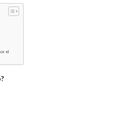
or el
o?