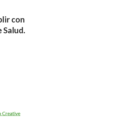
lir con
e Salud.
o Creative