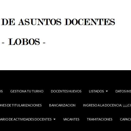
OS
GESTIONA TU TURNO
DOCENTES NUEVOS
LISTADOS
DATOS IN
NES DE TITULARIZACIONES
BANCARIZACION
INGRESO A LA DOCENCIA: ¡¡¡¡C
ARIO DE ACTIVIDADES DOCENTES
VACANTES
TRAMITACIONES
CAPAC