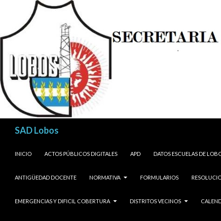
Buscar
SAD Lobos
SALTAR AL CONTENIDO
INICIO
ACTOS PÚBLICOS DIGITALES
APD
DATOS ESCUELAS DE LOB
ANTIGÜEDAD DOCENTE
NORMATIVA
FORMULARIOS
RESOLUCIO
EMERGENCIAS Y DIFICIL COBERTURA
DISTRITOS VECINOS
CALEND