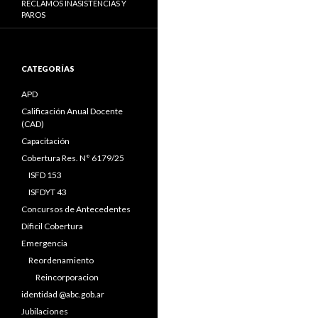
RECLAMOS INASISTENCIAS Y
PAROS
CATEGORÍAS
APD
Calificación Anual Docente
(CAD)
Capacitación
Cobertura Res. N° 6179/25
ISFD 153
ISFDYT 43
Concursos de Antecedentes
Díficil Cobertura
Emergencia
Reordenamiento
Reincorporacion
identidad @abc.gob.ar
Jubilaciones