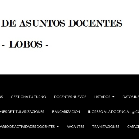
OS
GESTIONA TU TURNO
DOCENTES NUEVOS
LISTADOS
DATOS IN
NES DE TITULARIZACIONES
BANCARIZACION
INGRESO A LA DOCENCIA: ¡¡¡¡C
ARIO DE ACTIVIDADES DOCENTES
VACANTES
TRAMITACIONES
CAPAC