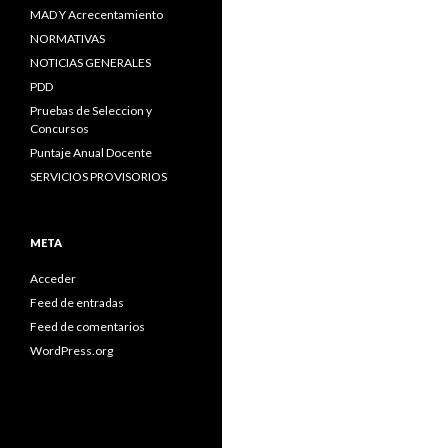
MAD Y Acrecentamiento
NORMATIVAS
NOTICIAS GENERALES
PDD
Pruebas de Seleccion y
Concursos
Puntaje Anual Docente
SERVICIOS PROVISORIOS
META
Acceder
Feed de entradas
Feed de comentarios
WordPress.org