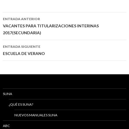
Navegación
ENTRADA ANTERIOR
de
VACANTES PARA TITULARIZACIONES INTERINAS
2017(SECUNDARIA)
entradas
ENTRADA SIGUIENTE
ESCUELA DE VERANO
SUNA
¿QUÉ ES SUNA?
NUEVOS MANUALES SUNA
ABC