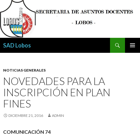
Buscar
SAD Lobos
SALTAR
MENÚ
AL
PRINCI
CONTENIDO
NOTICIAS GENERALES
NOVEDADES PARA LA
INSCRIPCIÓN EN PLAN
FINES
DICIEMBRE 21, 2016
ADMIN
COMUNICACIÓN 74