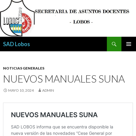
Buscar
SAD Lobos
SALTAR
MENÚ
AL
PRINCI
CONTENIDO
NOTICIAS GENERALES
NUEVOS MANUALES SUNA
MAYO 10, 2024
ADMIN