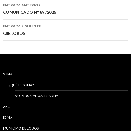
Navegación
ENTRADA ANTERIOR
de
COMUNICADO Nº 89 /2025
entradas
ENTRADA SIGUIENTE
CIIE LOBOS
SUNA
¿QUÉ ES SUNA?
NUEVOS MANUALES SUNA
ABC
IOMA
MUNICIPIO DE LOBOS