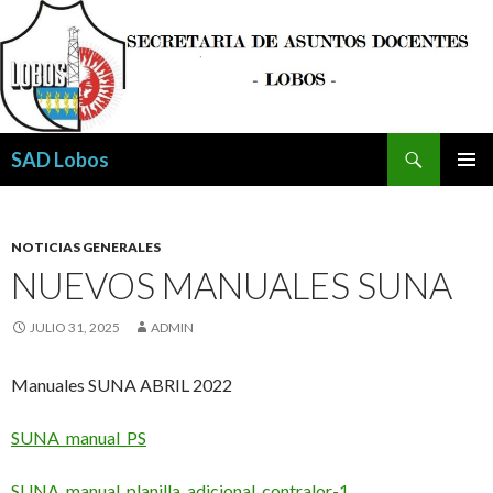
Buscar
SAD Lobos
SALTAR
MENÚ
AL
PRINCI
CONTENIDO
NOTICIAS GENERALES
NUEVOS MANUALES SUNA
JULIO 31, 2025
ADMIN
Manuales SUNA ABRIL 2022
SUNA_manual_PS
SUNA_manual_planilla_adicional_contralor-1