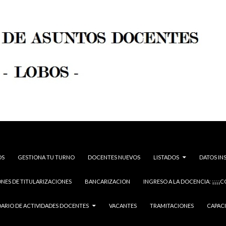
OS
GESTIONA TU TURNO
DOCENTES NUEVOS
LISTADOS
DATOS IN
NES DE TITULARIZACIONES
BANCARIZACION
INGRESO A LA DOCENCIA: ¡¡¡¡C
ARIO DE ACTIVIDADES DOCENTES
VACANTES
TRAMITACIONES
CAPAC