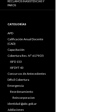
RECLAMOS INASISTENCIAS Y
PAROS
CATEGORÍAS
APD
Calificación Anual Docente
(CAD)
Capacitación
Cobertura Res. N° 6179/25
ISFD 153
ISFDYT 43
Concursos de Antecedentes
Díficil Cobertura
Emergencia
Reordenamiento
Reincorporacion
identidad @abc.gob.ar
Jubilaciones