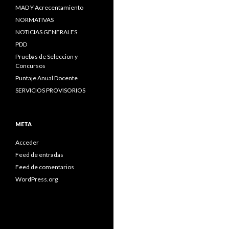
MAD Y Acrecentamiento
NORMATIVAS
NOTICIAS GENERALES
PDD
Pruebas de Seleccion y
Concursos
Puntaje Anual Docente
SERVICIOS PROVISORIOS
META
Acceder
Feed de entradas
Feed de comentarios
WordPress.org