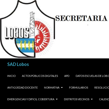
Buscar
SAD Lobos
SALTAR AL CONTENIDO
INICIO
ACTOS PÚBLICOS DIGITALES
APD
DATOS ESCUELAS DE LOB
ANTIGÜEDAD DOCENTE
NORMATIVA
FORMULARIOS
RESOLUCIO
EMERGENCIAS Y DIFICIL COBERTURA
DISTRITOS VECINOS
CALEND