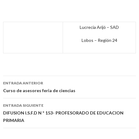
Lucrecia Arijó – SAD
Lobos – Región 24
Navegación
ENTRADA ANTERIOR
de
Curso de asesores feria de ciencias
entradas
ENTRADA SIGUIENTE
DIFUSION I.S.F.D N º 153- PROFESORADO DE EDUCACION
PRIMARIA