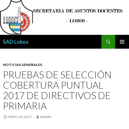
Buscar
SAD Lobos
SALTAR
MENÚ
AL
PRINCI
CONTENIDO
NOTICIAS GENERALES
PRUEBAS DE SELECCIÓN
COBERTURA PUNTUAL
2017 DE DIRECTIVOS DE
PRIMARIA
MAYO 24, 2017
ADMIN