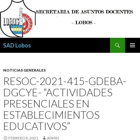
Buscar
SAD Lobos
SALTAR
MENÚ
AL
PRINCI
CONTENIDO
NOTICIAS GENERALES
RESOC-2021-415-GDEBA-
DGCYE- “ACTIVIDADES
PRESENCIALES EN
ESTABLECIMIENTOS
EDUCATIVOS”
FEBRERO 8, 2021
ADMIN