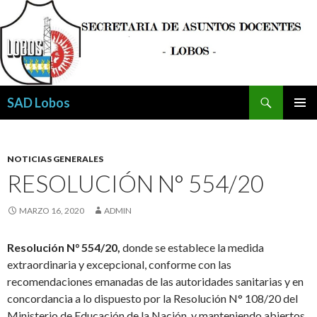
Buscar
SAD Lobos
SALTAR
MENÚ
AL
PRINCI
CONTENIDO
NOTICIAS GENERALES
RESOLUCIÓN N° 554/20
MARZO 16, 2020
ADMIN
Resolución N° 554/20,
donde se establece la medida
extraordinaria y excepcional, conforme con las
recomendaciones emanadas de las autoridades sanitarias y en
concordancia a lo dispuesto por la Resolución N° 108/20 del
Ministerio de Educación de la Nación, y manteniendo abiertos