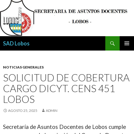
Buscar
SAD Lobos
SALTAR
MENÚ
AL
PRINCI
CONTENIDO
NOTICIAS GENERALES
SOLICITUD DE COBERTURA
CARGO DICYT. CENS 451
LOBOS
AGOSTO 25, 2025
ADMIN
Secretaría de Asuntos Docentes de Lobos cumple