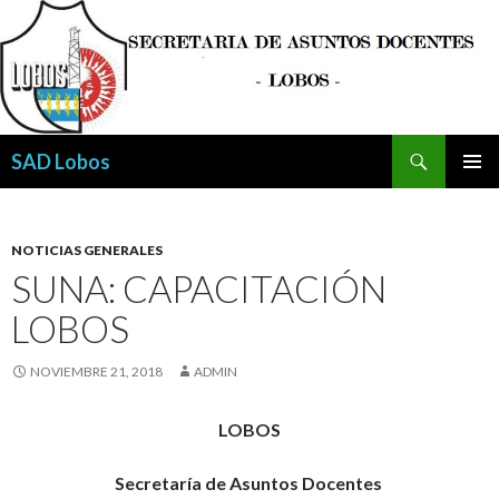
Buscar
SAD Lobos
SALTAR
MENÚ
AL
PRINCI
CONTENIDO
NOTICIAS GENERALES
SUNA: CAPACITACIÓN
LOBOS
NOVIEMBRE 21, 2018
ADMIN
LOBOS
Secretaría de Asuntos Docentes