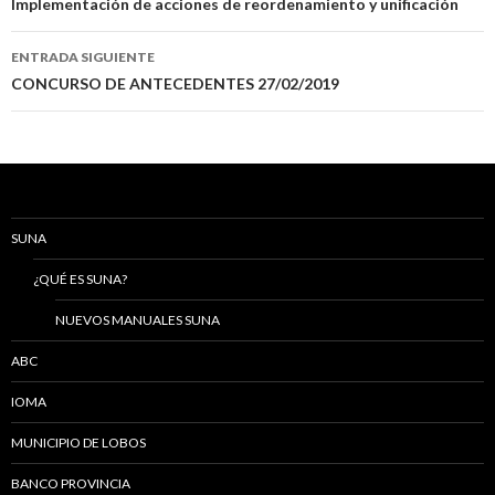
de
Implementación de acciones de reordenamiento y unificación
entradas
ENTRADA SIGUIENTE
CONCURSO DE ANTECEDENTES 27/02/2019
SUNA
¿QUÉ ES SUNA?
NUEVOS MANUALES SUNA
ABC
IOMA
MUNICIPIO DE LOBOS
BANCO PROVINCIA