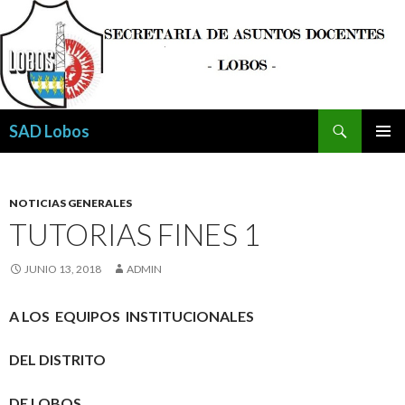
Buscar
SAD Lobos
SALTAR
MENÚ
AL
PRINCI
CONTENIDO
NOTICIAS GENERALES
TUTORIAS FINES 1
JUNIO 13, 2018
ADMIN
A LOS EQUIPOS INSTITUCIONALES
DEL DISTRITO
DE LOBOS________________________