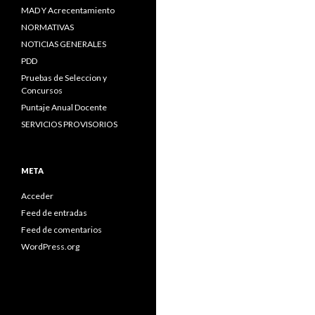
MAD Y Acrecentamiento
NORMATIVAS
NOTICIAS GENERALES
PDD
Pruebas de Seleccion y
Concursos
Puntaje Anual Docente
SERVICIOS PROVISORIOS
META
Acceder
Feed de entradas
Feed de comentarios
WordPress.org