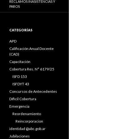
RECLAMOS INASISTENCIAS Y
PAROS
CATEGORÍAS
APD
Calificación Anual Docente
(CAD)
Capacitación
Cobertura Res. N° 6179/25
ISFD 153
ISFDYT 43
Concursos de Antecedentes
Díficil Cobertura
Emergencia
Reordenamiento
Reincorporacion
identidad @abc.gob.ar
Jubilaciones