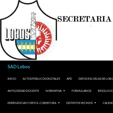
Buscar
SAD Lobos
SALTAR AL CONTENIDO
INICIO
ACTOS PÚBLICOS DIGITALES
APD
DATOS ESCUELAS DE LOB
ANTIGÜEDAD DOCENTE
NORMATIVA
FORMULARIOS
RESOLUCIO
EMERGENCIAS Y DIFICIL COBERTURA
DISTRITOS VECINOS
CALEND