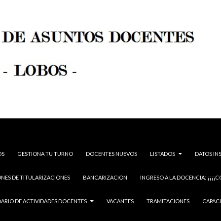
OS
GESTIONA TU TURNO
DOCENTES NUEVOS
LISTADOS
DATOS IN
NES DE TITULARIZACIONES
BANCARIZACION
INGRESO A LA DOCENCIA: ¡¡¡¡C
ARIO DE ACTIVIDADES DOCENTES
VACANTES
TRAMITACIONES
CAPAC