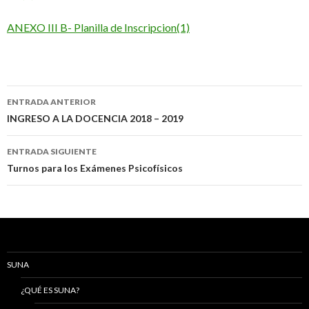
ANEXO III B- Planilla de Inscripcion(1)
Navegación
ENTRADA ANTERIOR
de
INGRESO A LA DOCENCIA 2018 – 2019
entradas
ENTRADA SIGUIENTE
Turnos para los Exámenes Psicofísicos
SUNA
¿QUÉ ES SUNA?