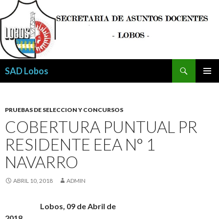
Buscar
SAD Lobos
SALTAR
MENÚ
AL
PRINCI
CONTENIDO
PRUEBAS DE SELECCION Y CONCURSOS
COBERTURA PUNTUAL PR
RESIDENTE EEA N° 1
NAVARRO
ABRIL 10, 2018
ADMIN
Lobos, 09 de Abril de
2018