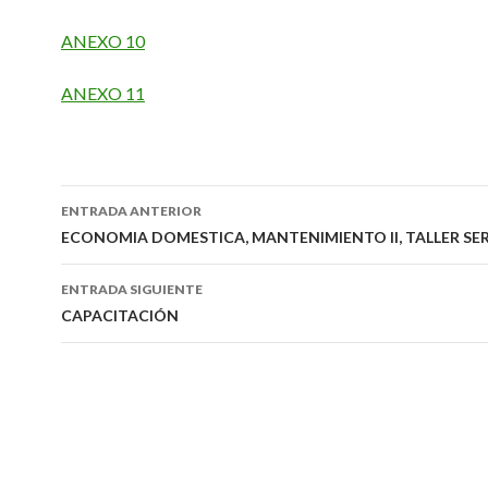
ANEXO 10
ANEXO 11
Navegación
ENTRADA ANTERIOR
de
ECONOMIA DOMESTICA, MANTENIMIENTO II, TALLER SE
entradas
ENTRADA SIGUIENTE
CAPACITACIÓN