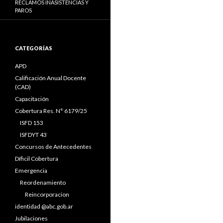
RECLAMOS INASISTENCIAS Y
PAROS
CATEGORÍAS
APD
Calificación Anual Docente
(CAD)
Capacitación
Cobertura Res. N° 6179/25
ISFD 153
ISFDYT 43
Concursos de Antecedentes
Díficil Cobertura
Emergencia
Reordenamiento
Reincorporacion
identidad @abc.gob.ar
Jubilaciones