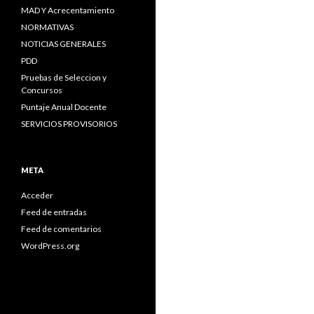
MAD Y Acrecentamiento
NORMATIVAS
NOTICIAS GENERALES
PDD
Pruebas de Seleccion y
Concursos
Puntaje Anual Docente
SERVICIOS PROVISORIOS
META
Acceder
Feed de entradas
Feed de comentarios
WordPress.org