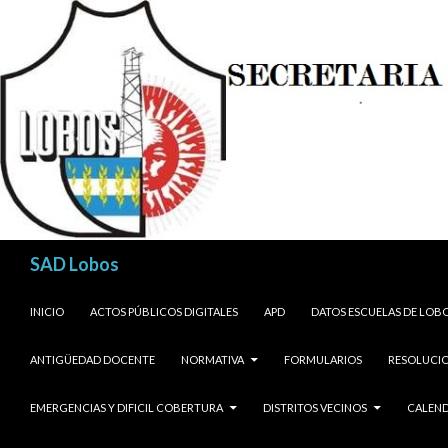
Buscar
SAD Lobos
SALTAR AL CONTENIDO
INICIO
ACTOS PÚBLICOS DIGITALES
APD
DATOS ESCUELAS DE LOB
ANTIGÜEDAD DOCENTE
NORMATIVA
FORMULARIOS
RESOLUCIO
EMERGENCIAS Y DIFICIL COBERTURA
DISTRITOS VECINOS
CALEND