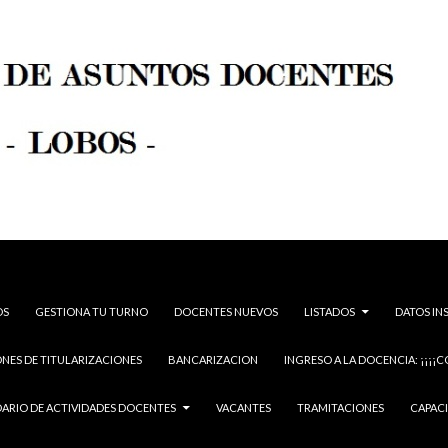
OS
GESTIONA TU TURNO
DOCENTES NUEVOS
LISTADOS
DATOS IN
NES DE TITULARIZACIONES
BANCARIZACION
INGRESO A LA DOCENCIA: ¡¡¡¡C
ARIO DE ACTIVIDADES DOCENTES
VACANTES
TRAMITACIONES
CAPAC