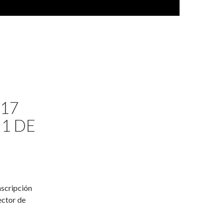
17
 1 DE
nscripción
ector de