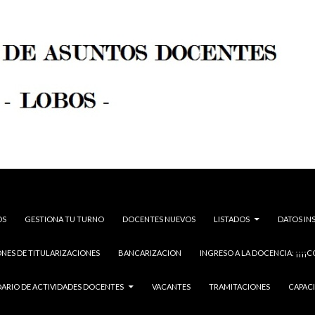
OS
GESTIONA TU TURNO
DOCENTES NUEVOS
LISTADOS
DATOS IN
NES DE TITULARIZACIONES
BANCARIZACION
INGRESO A LA DOCENCIA: ¡¡¡¡C
ARIO DE ACTIVIDADES DOCENTES
VACANTES
TRAMITACIONES
CAPAC