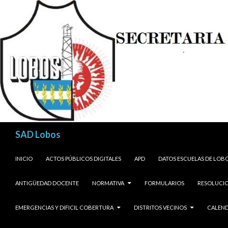
Buscar
SAD Lobos
SALTAR AL CONTENIDO
INICIO
ACTOS PÚBLICOS DIGITALES
APD
DATOS ESCUELAS DE LOB
ANTIGÜEDAD DOCENTE
NORMATIVA
FORMULARIOS
RESOLUCIO
EMERGENCIAS Y DIFICIL COBERTURA
DISTRITOS VECINOS
CALEND