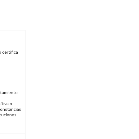
 certifica
tamiento,
itiva o
 constancias
ituciones