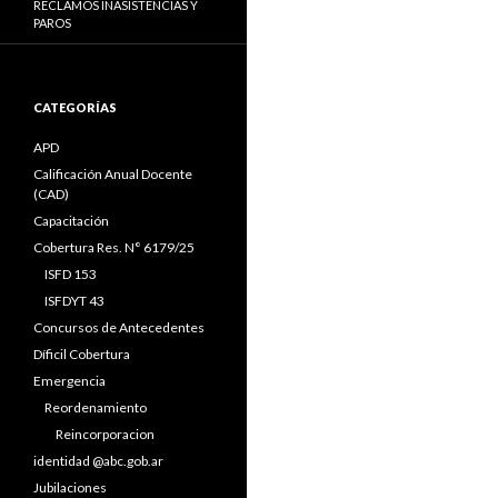
RECLAMOS INASISTENCIAS Y
PAROS
CATEGORÍAS
APD
Calificación Anual Docente
(CAD)
Capacitación
Cobertura Res. N° 6179/25
ISFD 153
ISFDYT 43
Concursos de Antecedentes
Díficil Cobertura
Emergencia
Reordenamiento
Reincorporacion
identidad @abc.gob.ar
Jubilaciones