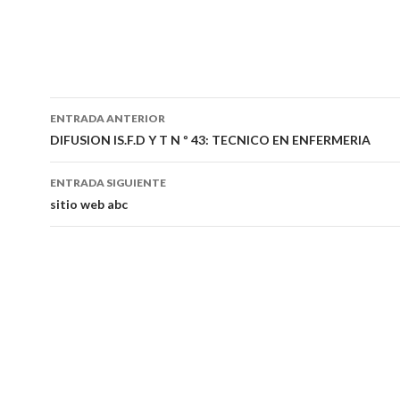
Navegación
ENTRADA ANTERIOR
de
DIFUSION IS.F.D Y T N º 43: TECNICO EN ENFERMERIA
entradas
ENTRADA SIGUIENTE
sitio web abc