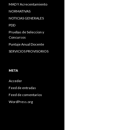
MAD Y Acrecentamiento
NORMATIVAS
NOTICIAS GENERALES
PDD
Pruebas de Seleccion y
Concursos
Puntaje Anual Docente
SERVICIOS PROVISORIOS
META
Acceder
Feed de entradas
Feed de comentarios
WordPress.org