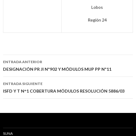
Lobos
Región 24
Navegación
ENTRADA ANTERIOR
de
DESIGNACIÓN PR JI Nº902 Y MÓDULOS MUP PP Nº11
entradas
ENTRADA SIGUIENTE
ISFD Y T N°1 COBERTURA MÓDULOS RESOLUCIÓN 5886/03
SUNA