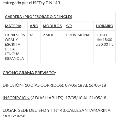
entregado por el ISFD y T Nº 43.
CARRERA : PROFESORADO DE INGLES
MATERIA
AÑO
MÓDULOS
S/R
HORARIO
EXPRESIÓN
4°
2 MOD
PROVISIONAL
Jueves
ORAL Y
de: 18:00
ESCRITA
a 20:00 hs
DE LA
LENGUA
ESPAÑOLA
CRONOGRAMA PREVISTO
:
DIFUSIÓN
(10 DÍAS CORRIDOS): 07/05/18 AL 16/05/18
INSCRIPCIÓN
(3 DÍAS HÁBILES): 17/05/18 AL 21/05/18
LUGAR
: SEDE DEL ISFD Y T N° 43. CALLE SANTAMARINA
183. LOBOS