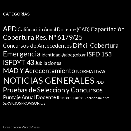
CATEGORÍAS
APD
Capacitación
Calificación Anual Docente (CAD)
Cobertura Res. N° 6179/25
Díficil Cobertura
Concursos de Antecedentes
Emergencia
ISFD 153
identidad @abc.gob.ar
ISFDYT 43
Jubilaciones
MAD Y Acrecentamiento
NORMATIVAS
NOTICIAS GENERALES
PDD
Pruebas de Seleccion y Concursos
Puntaje Anual Docente
Reincorporacion
Reordenamiento
SERVICIOS PROVISORIOS
Creado con WordPress