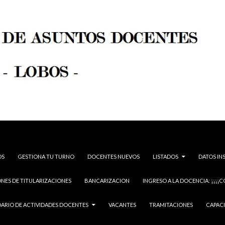
OS
GESTIONA TU TURNO
DOCENTES NUEVOS
LISTADOS
DATOS IN
NES DE TITULARIZACIONES
BANCARIZACION
INGRESO A LA DOCENCIA: ¡¡¡¡C
ARIO DE ACTIVIDADES DOCENTES
VACANTES
TRAMITACIONES
CAPAC