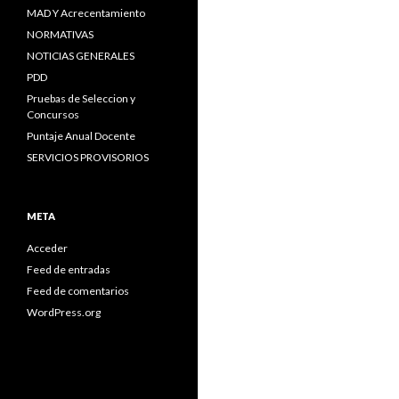
MAD Y Acrecentamiento
NORMATIVAS
NOTICIAS GENERALES
PDD
Pruebas de Seleccion y
Concursos
Puntaje Anual Docente
SERVICIOS PROVISORIOS
META
Acceder
Feed de entradas
Feed de comentarios
WordPress.org