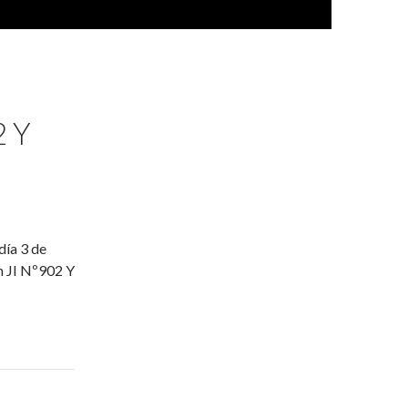
 Y
día 3 de
n JI Nº902 Y