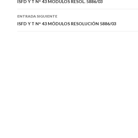
de
ISFD Y T N° 43 MÓDULOS RESOL. 5886/03
entradas
ENTRADA SIGUIENTE
ISFD Y T N° 43 MÓDULOS RESOLUCIÓN 5886/03