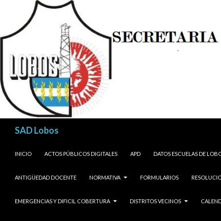
Buscar
SAD Lobos
SALTAR AL CONTENIDO
INICIO
ACTOS PÚBLICOS DIGITALES
APD
DATOS ESCUELAS DE LOB
ANTIGÜEDAD DOCENTE
NORMATIVA
FORMULARIOS
RESOLUCIO
EMERGENCIAS Y DIFICIL COBERTURA
DISTRITOS VECINOS
CALEND