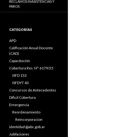
RECLAMOS INASISTENCIAS Y
PAROS
CATEGORÍAS
APD
Calificación Anual Docente
(CAD)
Capacitación
Cobertura Res. N° 6179/25
ISFD 153
ISFDYT 43
Concursos de Antecedentes
Díficil Cobertura
Emergencia
Reordenamiento
Reincorporacion
identidad @abc.gob.ar
Jubilaciones