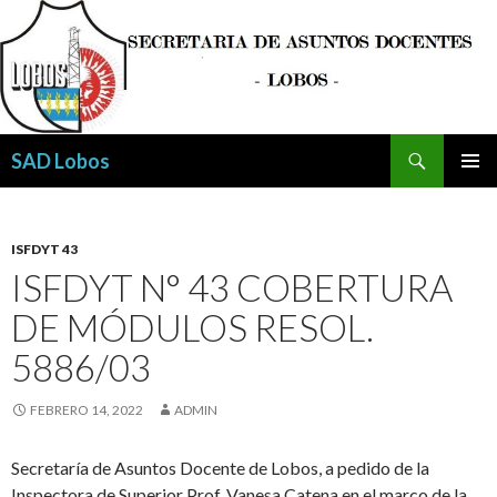
Buscar
SAD Lobos
SALTAR
MENÚ
AL
PRINCI
CONTENIDO
ISFDYT 43
ISFDYT N° 43 COBERTURA
DE MÓDULOS RESOL.
5886/03
FEBRERO 14, 2022
ADMIN
Secretaría de Asuntos Docente de Lobos, a pedido de la
Inspectora de Superior Prof. Vanesa Catena en el marco de la