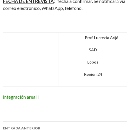
FECHA DE ENTREVISTA
: fecha a confirmar. Se notificará vía
correo electrónico, WhatsApp, teléfono.
Prof. Lucrecia Arijó
SAD
Lobos
Región 24
Integración areal I
Navegación
ENTRADA ANTERIOR