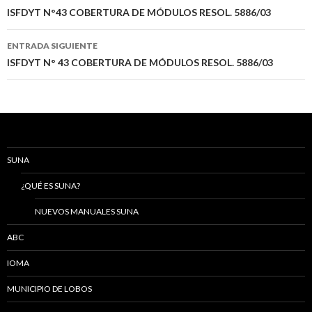
de
ISFDYT N°43 COBERTURA DE MÓDULOS RESOL. 5886/03
entradas
ENTRADA SIGUIENTE
ISFDYT N° 43 COBERTURA DE MÓDULOS RESOL. 5886/03
SUNA
¿QUÉ ES SUNA?
NUEVOS MANUALES SUNA
ABC
IOMA
MUNICIPIO DE LOBOS