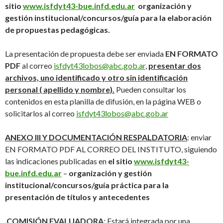
sitio
www.isfdyt43-bue.infd.edu.ar
organización y
gestión institucional/concursos/guía para la elaboración
de propuestas pedagógicas.
La presentación de propuesta debe ser enviada
EN FORMATO
PDF
al correo
isfdyt43lobos@abc.gob.ar
,
presentar dos
archivos, uno identificado y otro sin identificación
personal ( apellido y nombre).
Pueden consultar los
contenidos en esta planilla de difusión, en la página WEB o
solicitarlos al correo
isfdyt43lobos@abc.gob.ar
ANEXO III Y DOCUMENTACIÓN RESPALDATORIA
: enviar
EN FORMATO PDF AL CORREO DEL INSTITUTO, siguiendo
las indicaciones publicadas en
el
sitio
www.isfdyt43-
bue.infd.edu.ar
–
organización y gestión
institucional/concursos/guía práctica para la
presentación de títulos y antecedentes
COMISIÓN EVALUADORA
: Estará integrada por una