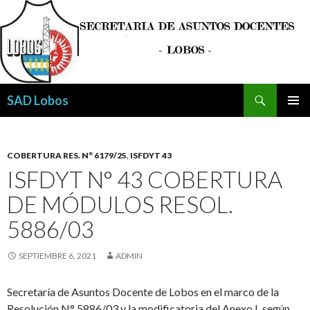
Buscar
SAD Lobos
SALTAR
MENÚ
AL
PRINCI
CONTENIDO
COBERTURA RES. N° 6179/25
,
ISFDYT 43
ISFDYT N° 43 COBERTURA
DE MÓDULOS RESOL.
5886/03
SEPTIEMBRE 6, 2021
ADMIN
Secretaría de Asuntos Docente de Lobos en el marco de la
Resolución N° 5886/03 y la modificatoria del Anexo I, según