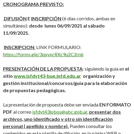
CRONOGRAMA PREVISTO:
DIFUSIÓN
E
INSCRIPCIÓN
(6 días corridos, ambas en
simultáneo):
desde
lunes 06/09/2021 al sábado
11/09/2021.
INSCRIPCION
:
LINK FORMULARIO:
https://forms.gle/3qxyxcRXc9u2C2rn6
PRESENTACIÓN DE LA PROPUESTA
: siguiendo la guía en
el
sitio
www.isfdyt43-bue.infd.edu.ar
organización y
gestión institucional/concursos/guía para la elaboración
de propuestas pedagógicas.
La presentación de propuesta debe ser enviada
EN FORMATO
PDF
al correo
isfdyt43lobos@abc.gob.ar
,
presentar dos
archivos, uno identificado y otro sin identificación
personal ( apellido y nombre).
Pueden consultar los
contenidos en esta planilla de difusión, en la página WEB o