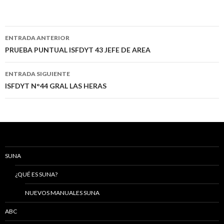
Navegación
ENTRADA ANTERIOR
de
PRUEBA PUNTUAL ISFDYT 43 JEFE DE AREA
entradas
ENTRADA SIGUIENTE
ISFDYT N°44 GRAL LAS HERAS
SUNA
¿QUÉ ES SUNA?
NUEVOS MANUALES SUNA
ABC