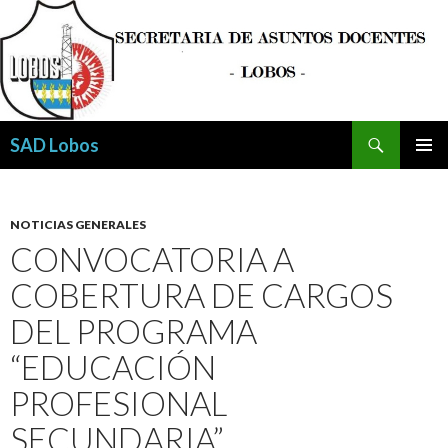
Buscar
SAD Lobos
SALTAR
MENÚ
AL
PRINCI
CONTENIDO
NOTICIAS GENERALES
CONVOCATORIA A
COBERTURA DE CARGOS
DEL PROGRAMA
“EDUCACIÓN
PROFESIONAL
SECUNDARIA”