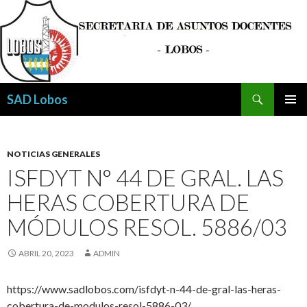
Buscar
SAD Lobos
SALTAR
MENÚ
AL
PRINCI
CONTENIDO
NOTICIAS GENERALES
ISFDYT N° 44 DE GRAL. LAS
HERAS COBERTURA DE
MÓDULOS RESOL. 5886/03
ABRIL 20, 2023
ADMIN
https://www.sadlobos.com/isfdyt-n-44-de-gral-las-heras-
cobertura-de-modulos-resol-5886-03/