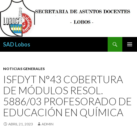
Buscar
SAD Lobos
SALTAR
MENÚ
AL
PRINCI
CONTENIDO
NOTICIAS GENERALES
ISFDYT N°43 COBERTURA
DE MÓDULOS RESOL.
5886/03 PROFESORADO DE
EDUCACIÓN EN QUÍMICA
ABRIL 21, 2023
ADMIN