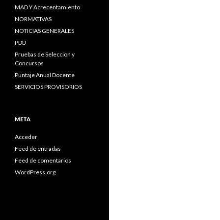
MAD Y Acrecentamiento
NORMATIVAS
NOTICIAS GENERALES
PDD
Pruebas de Seleccion y
Concursos
Puntaje Anual Docente
SERVICIOS PROVISORIOS
META
Acceder
Feed de entradas
Feed de comentarios
WordPress.org