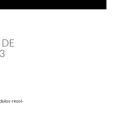
 DE
3
ulos-resol-