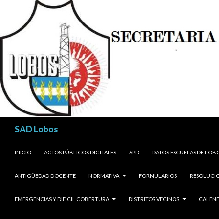
Buscar
SAD Lobos
SALTAR AL CONTENIDO
INICIO
ACTOS PÚBLICOS DIGITALES
APD
DATOS ESCUELAS DE LOB
ANTIGÜEDAD DOCENTE
NORMATIVA
FORMULARIOS
RESOLUCIO
EMERGENCIAS Y DIFICIL COBERTURA
DISTRITOS VECINOS
CALEND