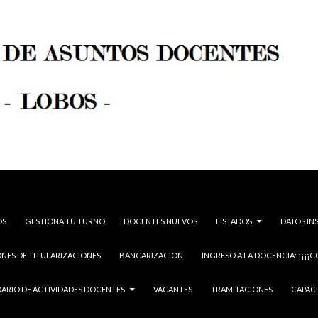
OS
GESTIONA TU TURNO
DOCENTES NUEVOS
LISTADOS
DATOS IN
NES DE TITULARIZACIONES
BANCARIZACION
INGRESO A LA DOCENCIA: ¡¡¡¡C
ARIO DE ACTIVIDADES DOCENTES
VACANTES
TRAMITACIONES
CAPAC