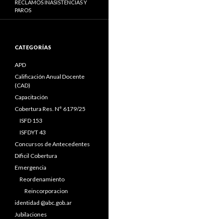
RECLAMOS INASISTENCIAS Y
PAROS
CATEGORÍAS
APD
Calificación Anual Docente
(CAD)
Capacitación
Cobertura Res. N° 6179/25
ISFD 153
ISFDYT 43
Concursos de Antecedentes
Díficil Cobertura
Emergencia
Reordenamiento
Reincorporacion
identidad @abc.gob.ar
Jubilaciones