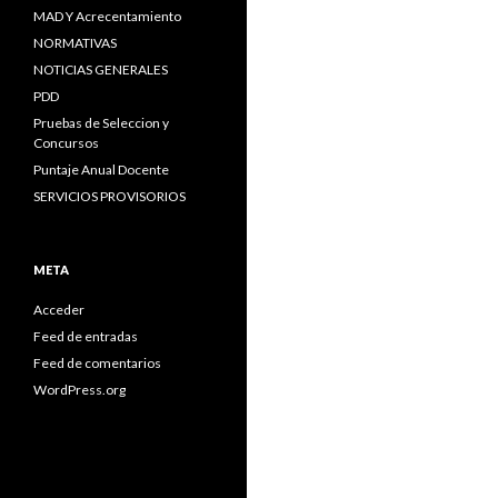
MAD Y Acrecentamiento
NORMATIVAS
NOTICIAS GENERALES
PDD
Pruebas de Seleccion y
Concursos
Puntaje Anual Docente
SERVICIOS PROVISORIOS
META
Acceder
Feed de entradas
Feed de comentarios
WordPress.org