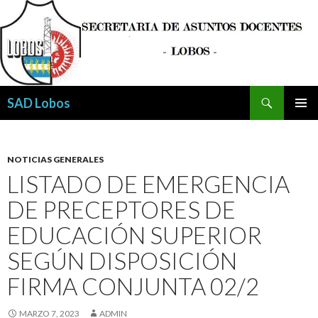
Buscar
SAD Lobos
SALTAR
MENÚ
AL
PRINCI
CONTENIDO
NOTICIAS GENERALES
LISTADO DE EMERGENCIA
DE PRECEPTORES DE
EDUCACIÓN SUPERIOR
SEGÚN DISPOSICIÓN
FIRMA CONJUNTA 02/2
MARZO 7, 2023
ADMIN