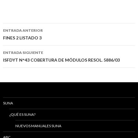
Navegación
ENTRADA ANTERIOR
de
FINES 2 LISTADO 3
entradas
ENTRADA SIGUIENTE
ISFDYT N°43 COBERTURA DE MÓDULOS RESOL. 5886/03
SUNA
¿QUÉ ES SUNA?
NUEVOS MANUALES SUNA
ABC