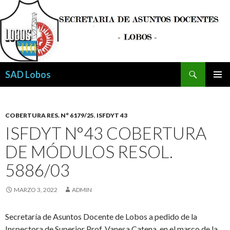
Buscar
SAD Lobos
SALTAR
MENÚ
AL
PRINCI
CONTENIDO
COBERTURA RES. N° 6179/25
,
ISFDYT 43
ISFDYT N°43 COBERTURA
DE MÓDULOS RESOL.
5886/03
MARZO 3, 2022
ADMIN
Secretaría de Asuntos Docente de Lobos a pedido de la
Inspectora de Superior Prof. Vanesa Catena, en el marco de la